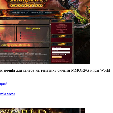
он
joomla
для сайтов на тематику онлайн MMORPG игры World
арий
oomla wow