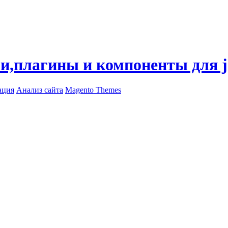
ли,плагины и компоненты для 
ация
Анализ сайта
Magento Themes