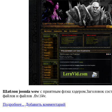
Шаблон joomla wow
с
приятным
флэш
хэдером.
Заголовок
сос
файлов и
файлов
.flv/.f4v.
Подробнее...
Добавить комментарий