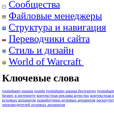
Сообщества
Файловые менеджеры
Структура и навигация
Переводчики сайта
Стиль и дизайн
World of Warcraft
Ключевые слова
joomshaper aspasia joomla
joomshaper aspasia бесплатно
joomshape
бизнес в интернете
контекстная реклама агенство
контекстная 
игровых аппаратов
разработчики игровых аппаратов
раскрутит
производителей игровых аппаратов