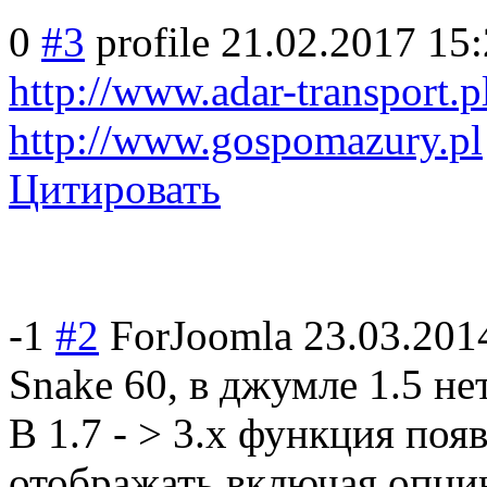
0
#3
profile
21.02.2017 15
http://www.adar-transport.p
http://www.gospomazury.pl
Цитировать
-1
#2
ForJoomla
23.03.201
Snake 60, в джумле 1.5 не
В 1.7 - > 3.x функция поя
отображать включая опци