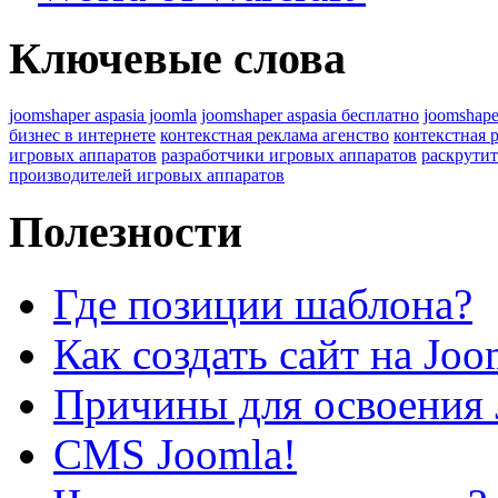
Ключевые слова
joomshaper aspasia joomla
joomshaper aspasia бесплатно
joomshape
бизнес в интернете
контекстная реклама агенство
контекстная 
игровых аппаратов
разработчики игровых аппаратов
раскрутит
производителей игровых аппаратов
Полезности
Где позиции шаблона?
Как создать сайт на Joo
Причины для освоения 
CMS Joomla!