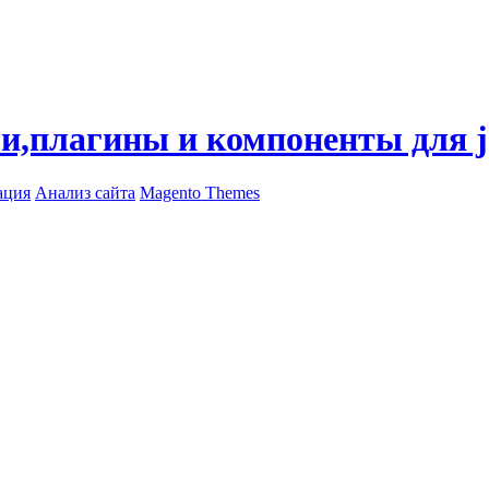
ли,плагины и компоненты для 
ация
Анализ сайта
Magento Themes