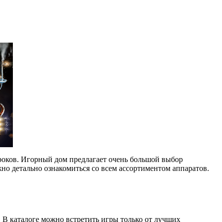
гроков. Игорный дом предлагает очень большой выбор
но детально ознакомиться со всем ассортиментом аппаратов.
В каталоге можно встретить игры только от лучших