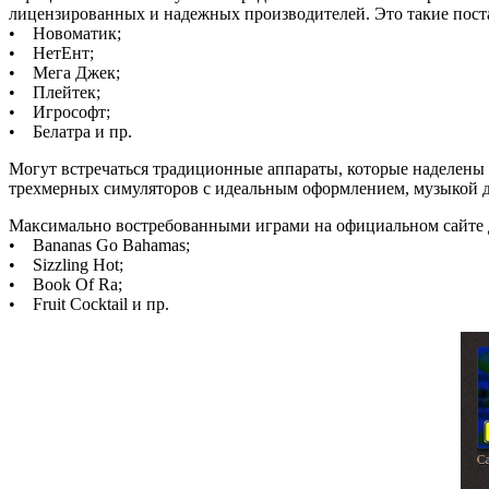
лицензированных и надежных производителей. Это такие пост
• Новоматик;
• НетЕнт;
• Мега Джек;
• Плейтек;
• Игрософт;
• Белатра и пр.
Могут встречаться традиционные аппараты, которые наделены 
трехмерных симуляторов с идеальным оформлением, музыкой 
Максимально востребованными играми на официальном сайте 
• Bananas Go Bahamas;
• Sizzling Hot;
• Book Of Ra;
• Fruit Cocktail и пр.