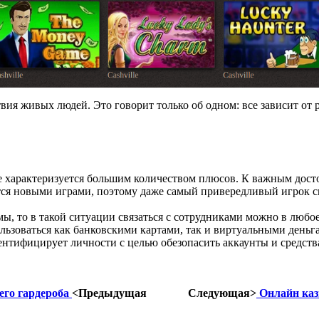
вия живых людей. Это говорит только об одном: все зависит от 
е характеризуется большим количеством плюсов. К важным дост
ся новыми играми, поэтому даже самый привередливый игрок см
, то в такой ситуации связаться с сотрудниками можно в любое
льзоваться как банковскими картами, так и виртуальными деньг
дентифицирует личности с целью обезопасить аккаунты и средств
его гардероба
<Предыдущая
Следующая>
Онлайн каз