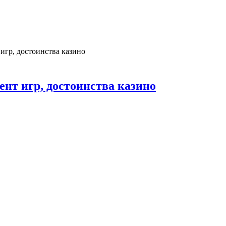
игр, достоинства казино
нт игр, достоинства казино