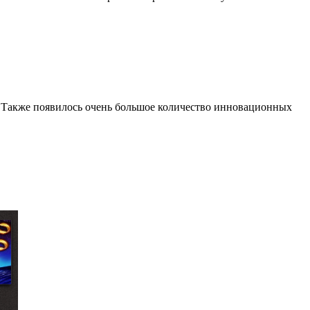
. Также появилось очень большое количество инновационных