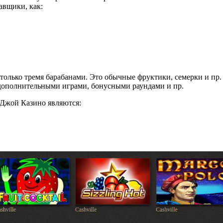
авщики, как:
только тремя барабанами. Это обычные фруктики, семерки и пр
дополнительными играми, бонусными раундами и пр.
Джой Казино являются: