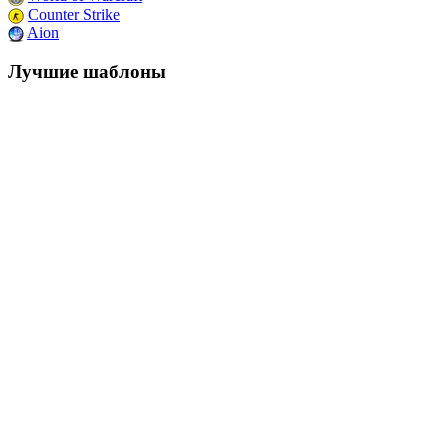
Counter Strike
Aion
Лучшие шаблоны