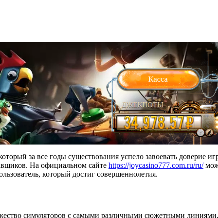
 который за все годы существования успело завоевать доверие и
тавщиков. На официальном сайте
https://joycasino777.com.ru/ru/
мож
ользователь, который достиг совершеннолетия.
ожество симуляторов с самыми различными сюжетными линиями. 