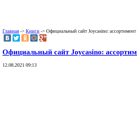
Главная
->
Книги
-> Официальный сайт Joycasino: ассортимент 
Официальный сайт Joycasino: ассортиме
12.08.2021 09:13