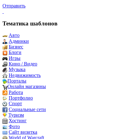
Отправить
Тематика шаблонов
Авто
Админки
Бизнес
Блоги
Игры
Кино / Видео
Музыка
Недвижимость
Порталы
Онлайн магазины
Работа
Портфолио
Спорт
Социальные сети
Туризм
Хостинг
Фото
Сайт визитка
World of Warcraft