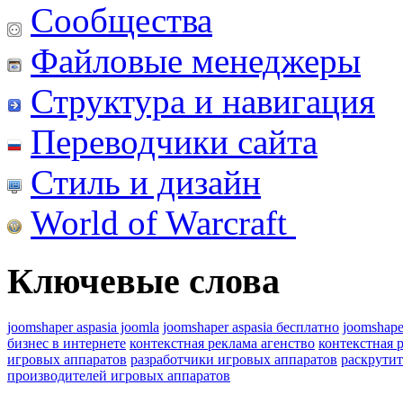
Сообщества
Файловые менеджеры
Структура и навигация
Переводчики сайта
Стиль и дизайн
World of Warcraft
Ключевые слова
joomshaper aspasia joomla
joomshaper aspasia бесплатно
joomshape
бизнес в интернете
контекстная реклама агенство
контекстная 
игровых аппаратов
разработчики игровых аппаратов
раскрутит
производителей игровых аппаратов