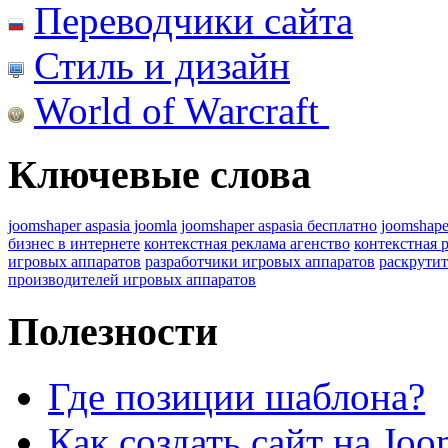
Переводчики сайта
Стиль и дизайн
World of Warcraft
Ключевые слова
joomshaper aspasia joomla
joomshaper aspasia бесплатно
joomshape
бизнес в интернете
контекстная реклама агенство
контекстная 
игровых аппаратов
разработчики игровых аппаратов
раскрутит
производителей игровых аппаратов
Полезности
Где позиции шаблона?
Как создать сайт на Joo