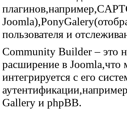
плагинов,например,
CAPT
Joomla),PonyGalery(отобр
пользователя и отслежива
Community
Builder
– это 
расширение в
Joomla
,что
интегрируется с его сист
аутентификации,например
Gallery
и
phpBB
.